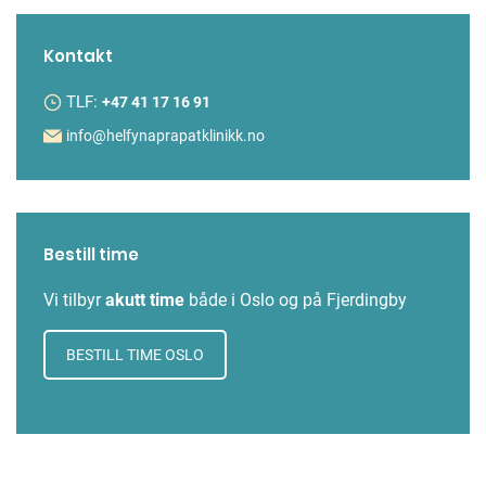
Kontakt
TLF:
+47 41 17 16 91
info@helfynaprapatklinikk.no
Bestill time
Vi tilbyr
akutt time
både
i Oslo og på Fjerdingby
BESTILL TIME OSLO